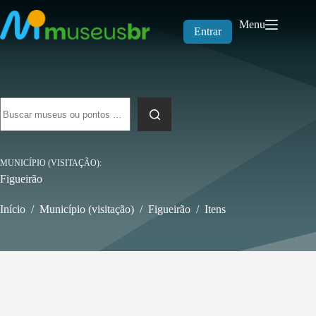
Pular
para
Menu
o
Entrar
conteúdo
Sem
resultados
MUNICÍPIO (VISITAÇÃO)
Figueirão
Início
/
Município (visitação)
/
Figueirão
/
Itens