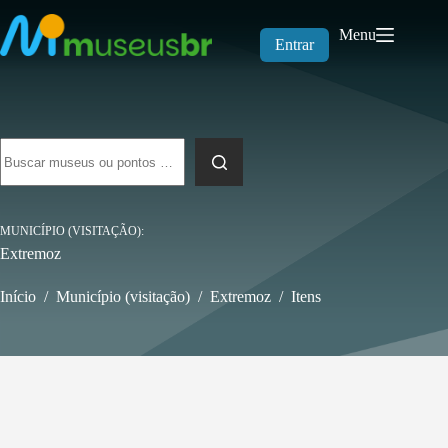
Pular
para
Menu
o
Entrar
conteúdo
Sem
resultados
MUNICÍPIO (VISITAÇÃO)
Extremoz
Início
/
Município (visitação)
/
Extremoz
/
Itens