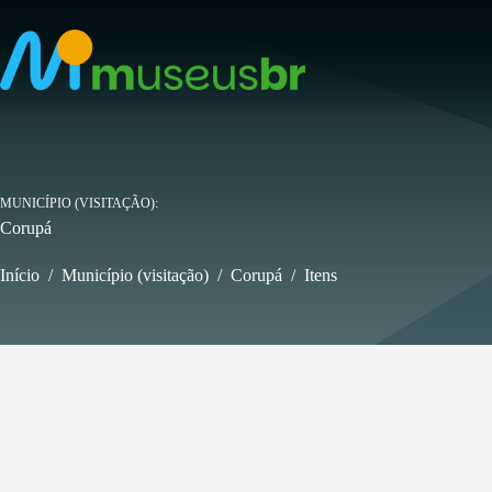
Pular
para
o
conteúdo
MUNICÍPIO (VISITAÇÃO)
Corupá
Início
/
Município (visitação)
/
Corupá
/
Itens