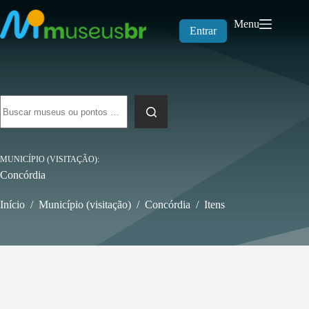
Pular
para
Menu
o
Entrar
conteúdo
Sem
resultados
MUNICÍPIO (VISITAÇÃO)
Concórdia
Início
/
Município (visitação)
/
Concórdia
/
Itens