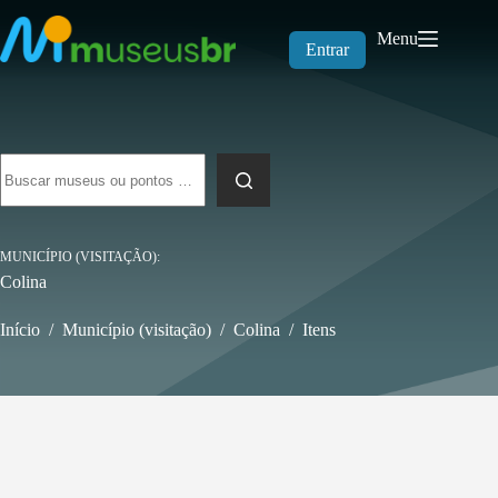
Pular
para
Menu
o
Entrar
conteúdo
Sem
resultados
MUNICÍPIO (VISITAÇÃO)
Colina
Início
/
Município (visitação)
/
Colina
/
Itens