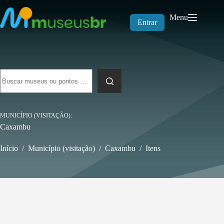
Pular
para
Menu
o
Entrar
conteúdo
Sem
resultados
MUNICÍPIO (VISITAÇÃO)
Caxambu
Início
/
Município (visitação)
/
Caxambu
/
Itens