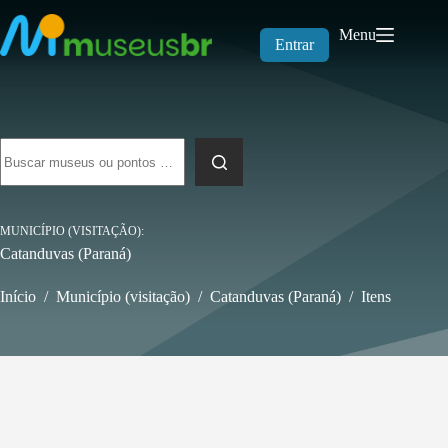
Pular
para
Menu
o
Entrar
conteúdo
Sem
resultados
MUNICÍPIO (VISITAÇÃO)
Catanduvas (Paraná)
Início
/
Município (visitação)
/
Catanduvas (Paraná)
/
Itens