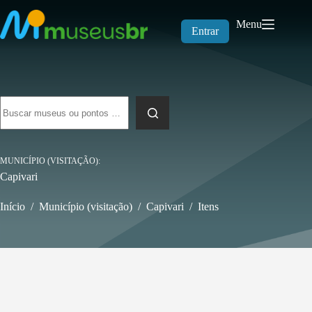
Pular
para
Menu
o
Entrar
conteúdo
Sem
resultados
MUNICÍPIO (VISITAÇÃO)
Capivari
Início
/
Município (visitação)
/
Capivari
/
Itens