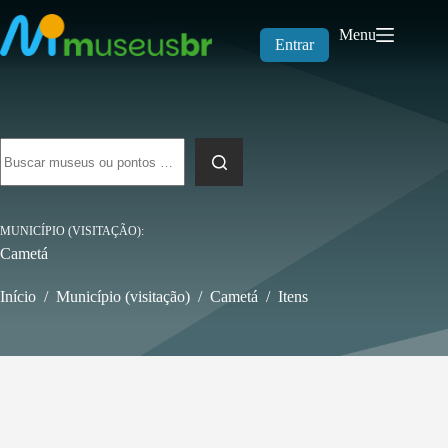
Pular
para
Menu
o
Entrar
conteúdo
Sem
resultados
MUNICÍPIO (VISITAÇÃO)
Cametá
Início
/
Município (visitação)
/
Cametá
/
Itens