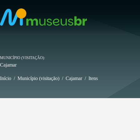
Pular
para
o
conteúdo
MUNICÍPIO (VISITAÇÃO)
Cajamar
Início
/
Município (visitação)
/
Cajamar
/
Itens