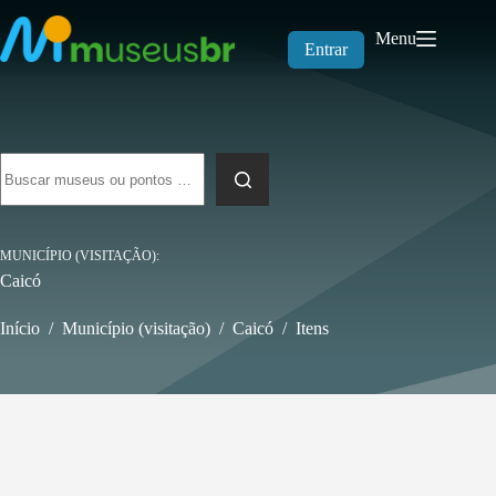
Pular
para
Menu
o
Entrar
conteúdo
Sem
resultados
MUNICÍPIO (VISITAÇÃO)
Caicó
Início
/
Município (visitação)
/
Caicó
/
Itens