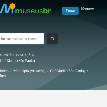
Pular
para
Menu
o
Entrar
conteúdo
Sem
resultados
MUNICÍPIO (VISITAÇÃO)
Cafelândia (São Paulo)
Início
/
Município (visitação)
/
Cafelândia (São Paulo)
/
Itens