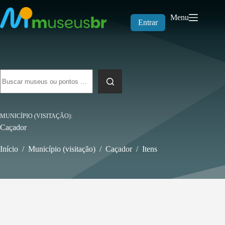
Pular
para
Menu
o
Entrar
conteúdo
Sem
resultados
MUNICÍPIO (VISITAÇÃO)
Caçador
Início
/
Município (visitação)
/
Caçador
/
Itens