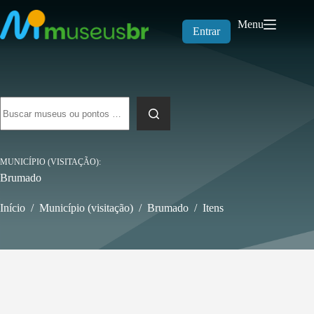
Pular
para
Menu
o
Entrar
conteúdo
Sem
resultados
MUNICÍPIO (VISITAÇÃO)
Brumado
Início
/
Município (visitação)
/
Brumado
/
Itens