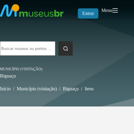
Pular
para
Menu
o
Entrar
conteúdo
Sem
resultados
MUNICÍPIO (VISITAÇÃO)
Biguaçu
Início
/
Município (visitação)
/
Biguaçu
/
Itens