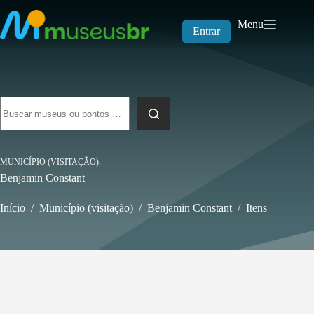
Pular
para
Menu
o
Entrar
conteúdo
Sem
resultados
MUNICÍPIO (VISITAÇÃO)
Benjamin Constant
Início
/
Município (visitação)
/
Benjamin Constant
/
Itens