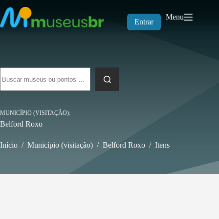
Pular
para
Menu
o
Entrar
conteúdo
Sem
resultados
MUNICÍPIO (VISITAÇÃO)
Belford Roxo
Início
/
Município (visitação)
/
Belford Roxo
/
Itens