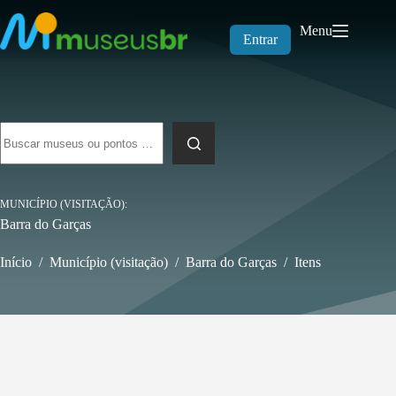
Pular
para
Menu
o
Entrar
conteúdo
Sem
resultados
MUNICÍPIO (VISITAÇÃO)
Barra do Garças
Início
/
Município (visitação)
/
Barra do Garças
/
Itens