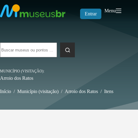
Pular
para
Menu
o
Entrar
conteúdo
Sem
resultados
MUNICÍPIO (VISITAÇÃO)
Arroio dos Ratos
Início
/
Município (visitação)
/
Arroio dos Ratos
/
Itens