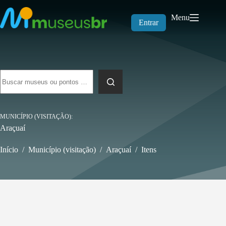
Pular
para
Menu
o
Entrar
conteúdo
Sem
resultados
MUNICÍPIO (VISITAÇÃO)
Araçuaí
Início
/
Município (visitação)
/
Araçuaí
/
Itens