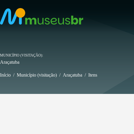
Pular
para
o
conteúdo
MUNICÍPIO (VISITAÇÃO)
Araçatuba
Início
/
Município (visitação)
/
Araçatuba
/
Itens