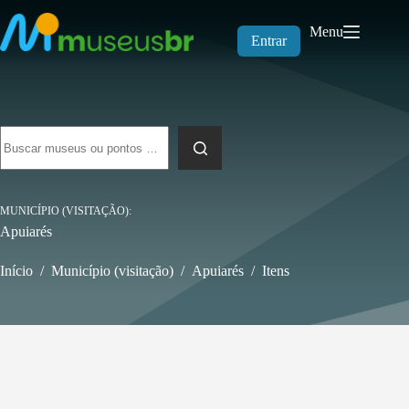
Pular
para
Menu
o
Entrar
conteúdo
Sem
resultados
MUNICÍPIO (VISITAÇÃO)
Apuiarés
Início
/
Município (visitação)
/
Apuiarés
/
Itens