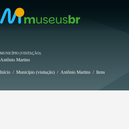
Pular
para
o
conteúdo
MUNICÍPIO (VISITAÇÃO)
Antônio Martins
Início
/
Município (visitação)
/
Antônio Martins
/
Itens