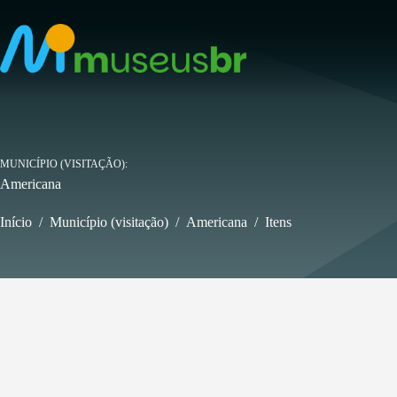
Pular
para
o
conteúdo
MUNICÍPIO (VISITAÇÃO)
Americana
Início
/
Município (visitação)
/
Americana
/
Itens