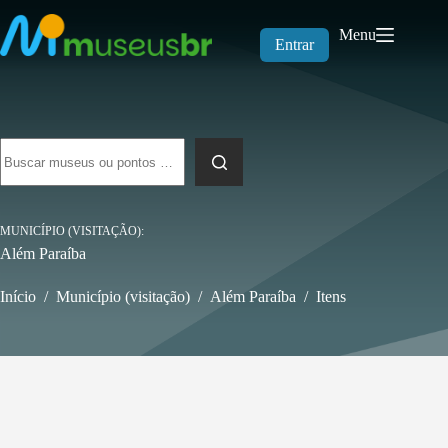
Pular
para
Menu
o
Entrar
conteúdo
Sem
resultados
MUNICÍPIO (VISITAÇÃO)
Além Paraíba
Início
/
Município (visitação)
/
Além Paraíba
/
Itens