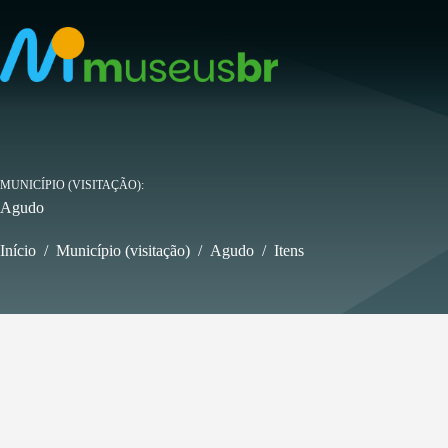
Pular
para
o
conteúdo
MUNICÍPIO (VISITAÇÃO)
Agudo
Início
/
Município (visitação)
/
Agudo
/
Itens