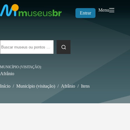
Pular
para
Menu
o
Entrar
conteúdo
Sem
resultados
MUNICÍPIO (VISITAÇÃO)
Afrânio
Início
/
Município (visitação)
/
Afrânio
/
Itens