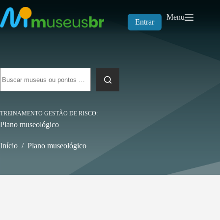
Pular
para
Menu
o
Entrar
conteúdo
Sem
resultados
TREINAMENTO GESTÃO DE RISCO
Plano museológico
Início
/
Plano museológico