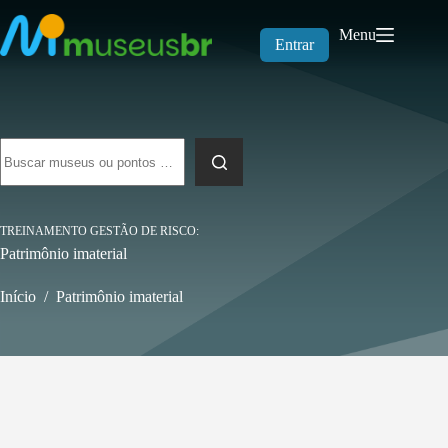
Pular
para
Menu
o
Entrar
conteúdo
Sem
resultados
TREINAMENTO GESTÃO DE RISCO
Patrimônio imaterial
Início
/
Patrimônio imaterial