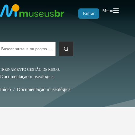
Pular
para
Menu
o
Entrar
conteúdo
Sem
resultados
TREINAMENTO GESTÃO DE RISCO
Documentação museológica
Início
/
Documentação museológica