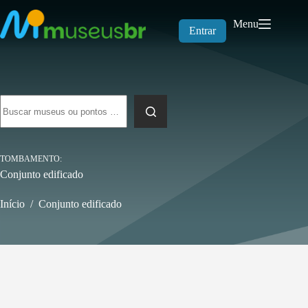
Pular
para
Menu
o
Entrar
conteúdo
Sem
resultados
TOMBAMENTO
Conjunto edificado
Início
/
Conjunto edificado