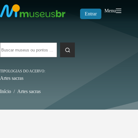
Pular
para
Menu
o
Entrar
conteúdo
Sem
resultados
TIPOLOGIAS DO ACERVO
Artes sacras
Início
/
Artes sacras