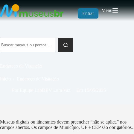
Pular
para
Menu
o
Entrar
conteúdo
Sem
resultados
Endereço de Visitação
Início
/
Endereço de Visitação
Por
Equipe LabDEV Lara Vaz
Em
15/05/2025
Museus digitais ou itinerantes devem preencher “não se aplica” nos
campos abertos. Os campos de Município, UF e CEP são obrigatórios.