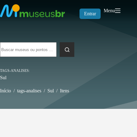
Pular
para
Menu
o
Entrar
conteúdo
Sem
resultados
TAGS-ANALISES
Sul
Início
/
tags-analises
/
Sul
/
Itens