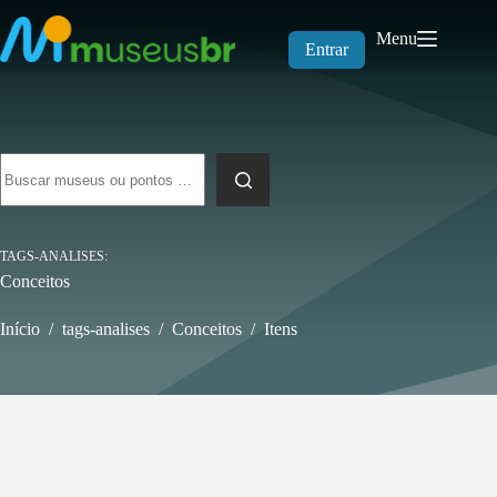
Pular
para
Menu
o
Entrar
conteúdo
Sem
resultados
TAGS-ANALISES
Conceitos
Início
/
tags-analises
/
Conceitos
/
Itens