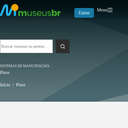
Pular
para
Menu
o
Entrar
conteúdo
Sem
resultados
SISTEMAS DE MANUTENÇÕES
Pisos
Início
/
Pisos