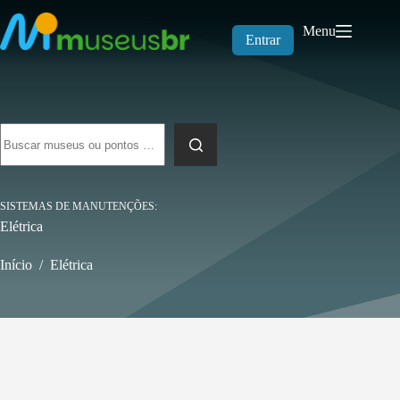
Pular
para
Menu
o
Entrar
conteúdo
Sem
resultados
SISTEMAS DE MANUTENÇÕES
Elétrica
Início
/
Elétrica