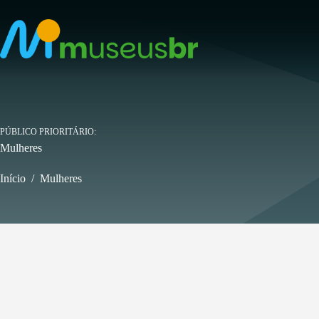
Pular
para
o
conteúdo
PÚBLICO PRIORITÁRIO
Mulheres
Início
/
Mulheres