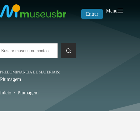
Pular
para
Menu
o
Entrar
conteúdo
Sem
resultados
PREDOMINÂNCIA DE MATERIAIS
Plumagem
Início
/
Plumagem