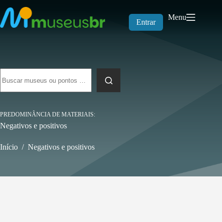
Pular
para
Menu
o
Entrar
conteúdo
Sem
resultados
PREDOMINÂNCIA DE MATERIAIS
Negativos e positivos
Início
/
Negativos e positivos