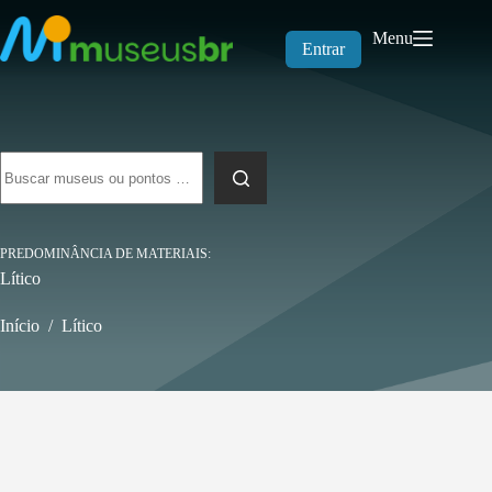
Pular
para
Menu
o
Entrar
conteúdo
Sem
resultados
PREDOMINÂNCIA DE MATERIAIS
Lítico
Início
/
Lítico