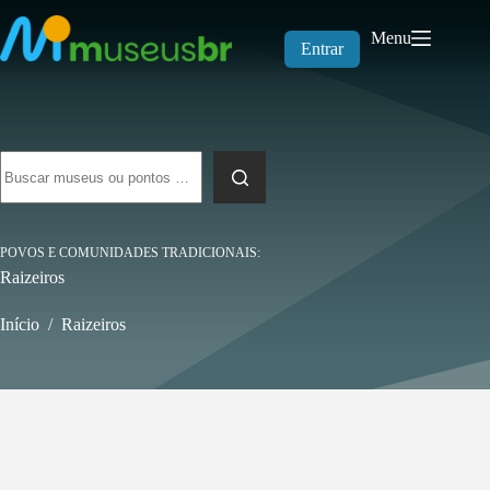
Pular
para
Menu
o
Entrar
conteúdo
Sem
resultados
POVOS E COMUNIDADES TRADICIONAIS
Raizeiros
Início
/
Raizeiros