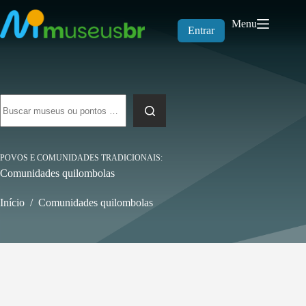
Pular
para
Menu
o
Entrar
conteúdo
Sem
resultados
POVOS E COMUNIDADES TRADICIONAIS
Comunidades quilombolas
Início
/
Comunidades quilombolas