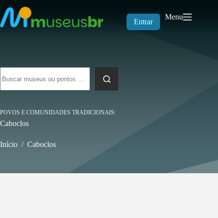
Pular
para
Menu
o
Entrar
conteúdo
Sem
resultados
POVOS E COMUNIDADES TRADICIONAIS
Caboclos
Início
/
Caboclos