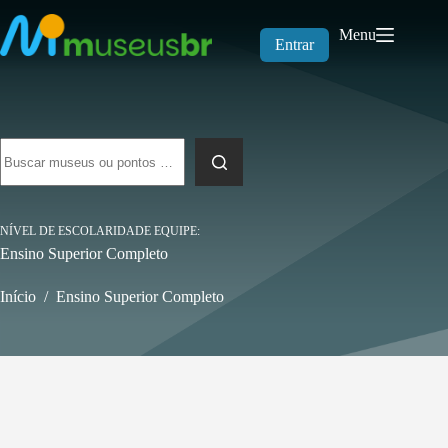
Pular
para
Menu
o
Entrar
conteúdo
Sem
resultados
NÍVEL DE ESCOLARIDADE EQUIPE
Ensino Superior Completo
Início
/
Ensino Superior Completo