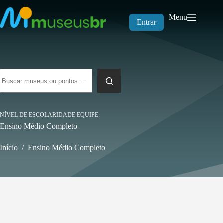
Pular
para
Menu
o
Entrar
conteúdo
Sem
resultados
NÍVEL DE ESCOLARIDADE EQUIPE
Ensino Médio Completo
Início
/
Ensino Médio Completo