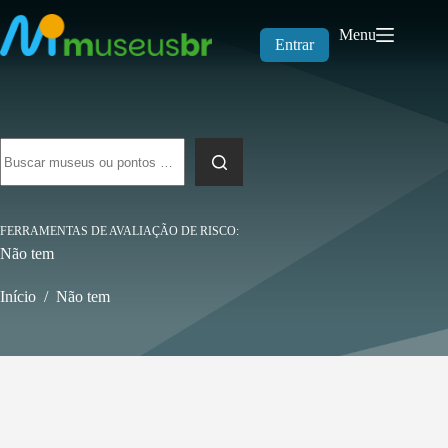
Pular
para
Menu
o
Entrar
conteúdo
Sem
resultados
FERRAMENTAS DE AVALIAÇÃO DE RISCO
Não tem
Início
/
Não tem