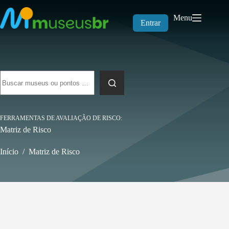
Pular
para
Menu
o
Entrar
conteúdo
Sem
resultados
FERRAMENTAS DE AVALIAÇÃO DE RISCO
Matriz de Risco
Início
/
Matriz de Risco