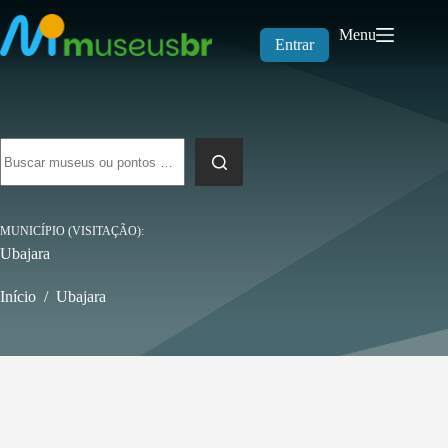
Pular
para
Menu
o
Entrar
conteúdo
Sem
resultados
MUNICÍPIO (VISITAÇÃO)
Ubajara
Início
/
Ubajara