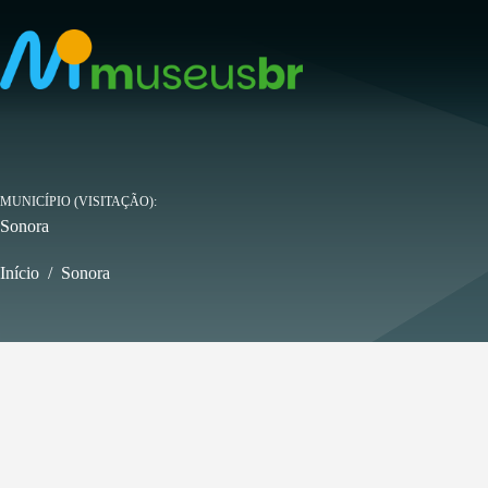
Pular
para
o
conteúdo
MUNICÍPIO (VISITAÇÃO)
Sonora
Início
/
Sonora